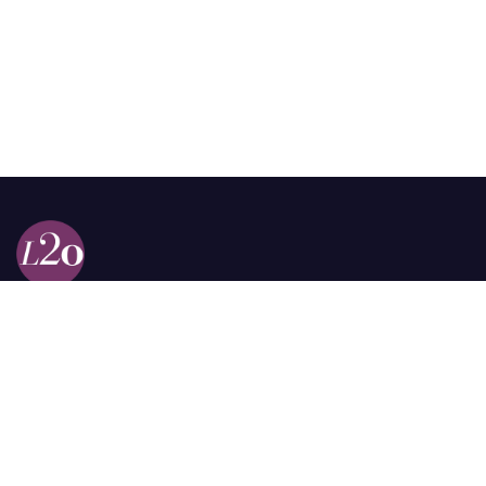
Calle 98a # 51-69 La Castellana
Bogotá, Colombia.
contacto @las2orillas.co
Pauta:
comercial@las2orillas.co
Temas Juridicos:
juridico@las2orillas.co
Todos los derechos reservados. Fundación Las Dos Orillas