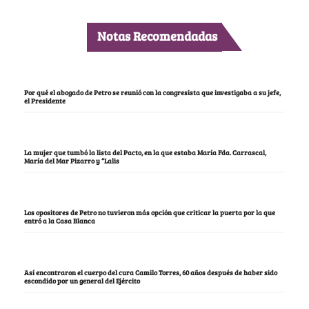
Notas Recomendadas
Por qué el abogado de Petro se reunió con la congresista que investigaba a su jefe,
el Presidente
La mujer que tumbó la lista del Pacto, en la que estaba María Fda. Carrascal,
María del Mar Pizarro y “Lalis
Los opositores de Petro no tuvieron más opción que criticar la puerta por la que
entró a la Casa Blanca
Así encontraron el cuerpo del cura Camilo Torres, 60 años después de haber sido
escondido por un general del Ejército