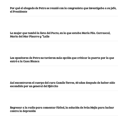
Por qué el abogado de Petro se reunió con la congresista que investigaba a su jefe,
el Presidente
La mujer que tumbó la lista del Pacto, en la que estaba María Fda. Carrascal,
María del Mar Pizarro y “Lalis
Los opositores de Petro no tuvieron más opción que criticar la puerta por la que
entró a la Casa Blanca
Así encontraron el cuerpo del cura Camilo Torres, 60 años después de haber sido
escondido por un general del Ejército
Regresar a la radio para comentar fútbol, la solución de Iván Mejía para luchar
contra la depresión