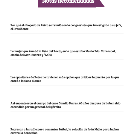
Notas Recomendadas
Por qué el abogado de Petro se reunió con la congresista que investigaba a su jefe,
el Presidente
La mujer que tumbó la lista del Pacto, en la que estaba María Fda. Carrascal,
María del Mar Pizarro y “Lalis
Los opositores de Petro no tuvieron más opción que criticar la puerta por la que
entró a la Casa Blanca
Así encontraron el cuerpo del cura Camilo Torres, 60 años después de haber sido
escondido por un general del Ejército
Regresar a la radio para comentar fútbol, la solución de Iván Mejía para luchar
contra la depresión