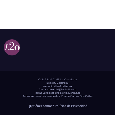
Calle 98a # 51-69 La Castellana
Bogotá, Colombia.
contacto @las2orillas.co
Pauta:
comercial@las2orillas.co
Temas Juridicos:
juridico@las2orillas.co
Todos los derechos reservados. Fundación Las Dos Orillas
¿Quiénes somos?
Política de Privacidad