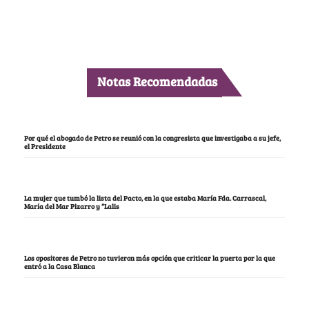
Notas Recomendadas
Por qué el abogado de Petro se reunió con la congresista que investigaba a su jefe,
el Presidente
La mujer que tumbó la lista del Pacto, en la que estaba María Fda. Carrascal,
María del Mar Pizarro y “Lalis
Los opositores de Petro no tuvieron más opción que criticar la puerta por la que
entró a la Casa Blanca