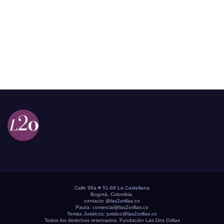
Calle 98a # 51-69 La Castellana
Bogotá, Colombia.
contacto @las2orillas.co
Pauta:
comercial@las2orillas.co
Temas Juridicos:
juridico@las2orillas.co
Todos los derechos reservados. Fundación Las Dos Orillas