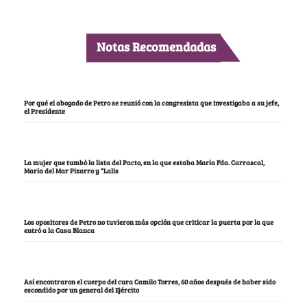
Notas Recomendadas
Por qué el abogado de Petro se reunió con la congresista que investigaba a su jefe,
el Presidente
La mujer que tumbó la lista del Pacto, en la que estaba María Fda. Carrascal,
María del Mar Pizarro y “Lalis
Los opositores de Petro no tuvieron más opción que criticar la puerta por la que
entró a la Casa Blanca
Así encontraron el cuerpo del cura Camilo Torres, 60 años después de haber sido
escondido por un general del Ejército