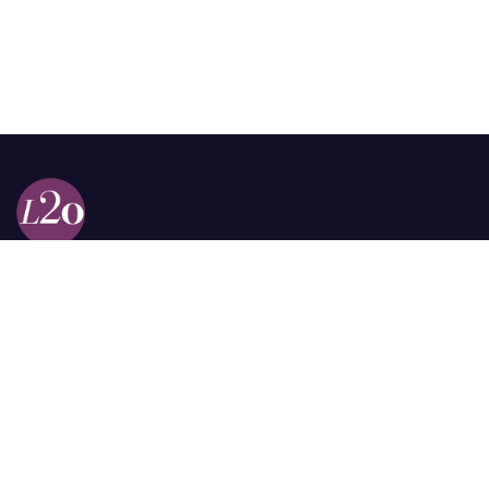
Calle 98a # 51-69 La Castellana
Bogotá, Colombia.
contacto @las2orillas.co
Pauta:
comercial@las2orillas.co
Temas Juridicos:
juridico@las2orillas.co
Todos los derechos reservados. Fundación Las Dos Orillas
¿Quiénes somos?
Política de Privacidad