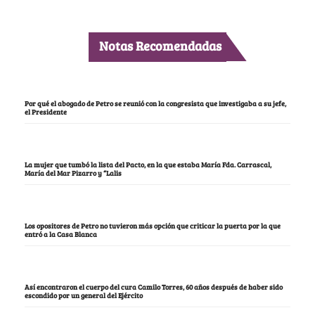
Notas Recomendadas
Por qué el abogado de Petro se reunió con la congresista que investigaba a su jefe,
el Presidente
La mujer que tumbó la lista del Pacto, en la que estaba María Fda. Carrascal,
María del Mar Pizarro y “Lalis
Los opositores de Petro no tuvieron más opción que criticar la puerta por la que
entró a la Casa Blanca
Así encontraron el cuerpo del cura Camilo Torres, 60 años después de haber sido
escondido por un general del Ejército