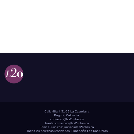
Calle 98a # 51-69 La Castellana
Bogotá, Colombia.
contacto @las2orillas.co
Pauta:
comercial@las2orillas.co
Temas Juridicos:
juridico@las2orillas.co
Todos los derechos reservados. Fundación Las Dos Orillas