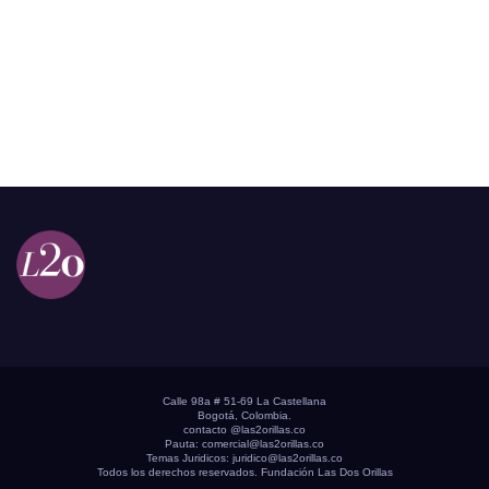
Calle 98a # 51-69 La Castellana
Bogotá, Colombia.
contacto @las2orillas.co
Pauta:
comercial@las2orillas.co
Temas Juridicos:
juridico@las2orillas.co
Todos los derechos reservados. Fundación Las Dos Orillas