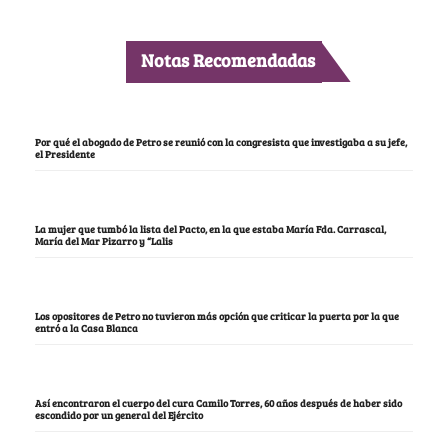
Notas Recomendadas
Por qué el abogado de Petro se reunió con la congresista que investigaba a su jefe,
el Presidente
La mujer que tumbó la lista del Pacto, en la que estaba María Fda. Carrascal,
María del Mar Pizarro y “Lalis
Los opositores de Petro no tuvieron más opción que criticar la puerta por la que
entró a la Casa Blanca
Así encontraron el cuerpo del cura Camilo Torres, 60 años después de haber sido
escondido por un general del Ejército