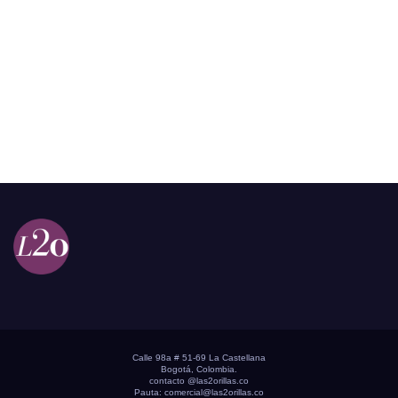
Calle 98a # 51-69 La Castellana
Bogotá, Colombia.
contacto @las2orillas.co
Pauta:
comercial@las2orillas.co