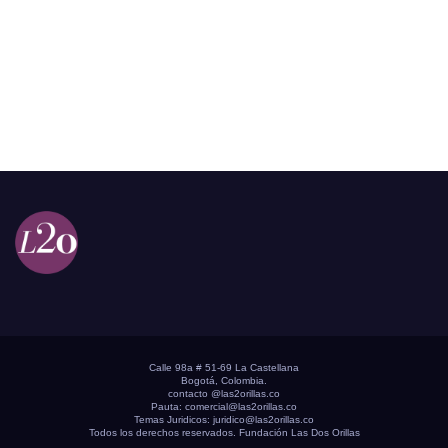
Calle 98a # 51-69 La Castellana
Bogotá, Colombia.
contacto @las2orillas.co
Pauta:
comercial@las2orillas.co
Temas Juridicos:
juridico@las2orillas.co
Todos los derechos reservados. Fundación Las Dos Orillas