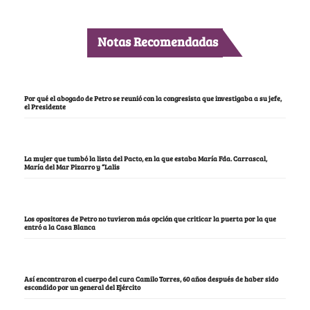
Notas Recomendadas
Por qué el abogado de Petro se reunió con la congresista que investigaba a su jefe,
el Presidente
La mujer que tumbó la lista del Pacto, en la que estaba María Fda. Carrascal,
María del Mar Pizarro y “Lalis
Los opositores de Petro no tuvieron más opción que criticar la puerta por la que
entró a la Casa Blanca
Así encontraron el cuerpo del cura Camilo Torres, 60 años después de haber sido
escondido por un general del Ejército