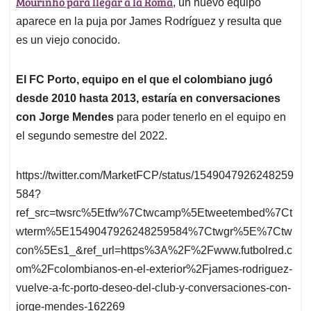
p
o
I
s
Mourinho para llegar a la Roma
, un nuevo equipo
p
k
n
aparece en la puja por James Rodríguez y resulta que
es un viejo conocido.
El FC Porto, equipo en el que el colombiano jugó
desde 2010 hasta 2013, estaría en conversaciones
con Jorge Mendes
para poder tenerlo en el equipo en
el segundo semestre del 2022.
https://twitter.com/MarketFCP/status/1549047926248259
584?
ref_src=twsrc%5Etfw%7Ctwcamp%5Etweetembed%7Ct
wterm%5E1549047926248259584%7Ctwgr%5E%7Ctw
con%5Es1_&ref_url=https%3A%2F%2Fwww.futbolred.c
om%2Fcolombianos-en-el-exterior%2Fjames-rodriguez-
vuelve-a-fc-porto-deseo-del-club-y-conversaciones-con-
jorge-mendes-162269