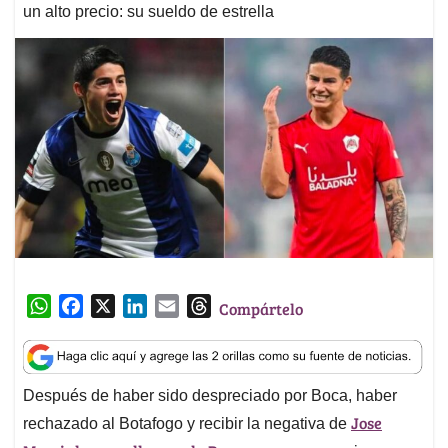
un alto precio: su sueldo de estrella
W
F
X
L
E
T
Compártelo
h
a
i
m
h
a
c
n
a
r
t
e
k
i
e
Después de haber sido despreciado por Boca, haber
s
b
e
l
a
Jose
A
o
d
d
rechazado al Botafogo y recibir la negativa de