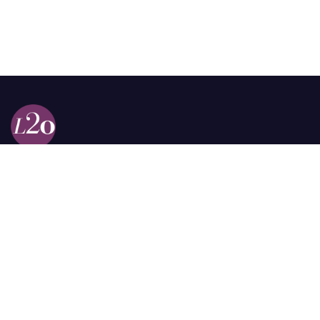
Calle 98a # 51-69 La Castellana
Bogotá, Colombia.
contacto @las2orillas.co
Pauta:
comercial@las2orillas.co
Temas Juridicos:
juridico@las2orillas.co
Todos los derechos reservados. Fundación Las Dos Orillas
¿Quiénes somos?
Política de Privacidad