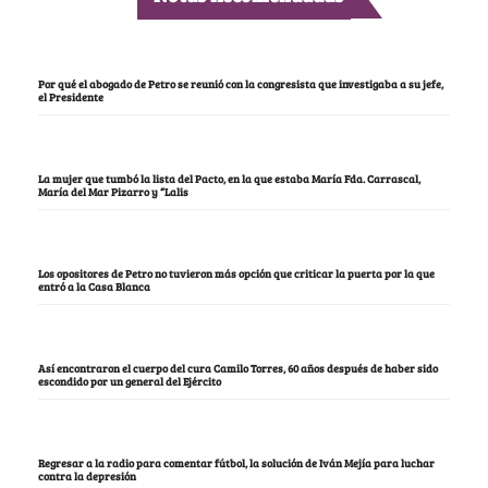
Por qué el abogado de Petro se reunió con la congresista que investigaba a su jefe,
el Presidente
La mujer que tumbó la lista del Pacto, en la que estaba María Fda. Carrascal,
María del Mar Pizarro y “Lalis
Los opositores de Petro no tuvieron más opción que criticar la puerta por la que
entró a la Casa Blanca
Así encontraron el cuerpo del cura Camilo Torres, 60 años después de haber sido
escondido por un general del Ejército
Regresar a la radio para comentar fútbol, la solución de Iván Mejía para luchar
contra la depresión