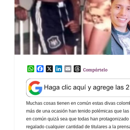
W
F
X
L
E
T
Compártelo
h
a
i
m
h
a
c
n
a
r
t
e
k
i
e
s
b
e
l
a
A
o
d
d
Muchas cosas tienen en común estas divas colomb
p
o
I
s
más de una ocasión han tenido polémicas que las d
p
k
n
en común quizá sea que todas han protagonizado 
regalado cualquier cantidad de titulares a la prens