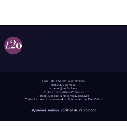
Calle 98a # 51-69 La Castellana
Bogotá, Colombia.
contacto @las2orillas.co
Pauta:
comercial@las2orillas.co
Temas Juridicos:
juridico@las2orillas.co
Todos los derechos reservados. Fundación Las Dos Orillas
¿Quiénes somos?
Política de Privacidad