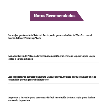
Notas Recomendadas
La mujer que tumbó la lista del Pacto, en la que estaba María Fda. Carrascal,
María del Mar Pizarro y “Lalis
Los opositores de Petro no tuvieron más opción que criticar la puerta por la que
entró a la Casa Blanca
Así encontraron el cuerpo del cura Camilo Torres, 60 años después de haber sido
escondido por un general del Ejército
Regresar a la radio para comentar fútbol, la solución de Iván Mejía para luchar
contra la depresión