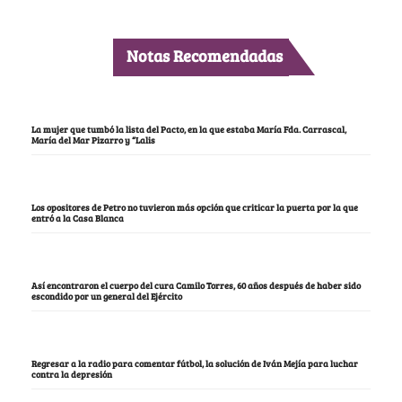
Notas Recomendadas
La mujer que tumbó la lista del Pacto, en la que estaba María Fda. Carrascal,
María del Mar Pizarro y “Lalis
Los opositores de Petro no tuvieron más opción que criticar la puerta por la que
entró a la Casa Blanca
Así encontraron el cuerpo del cura Camilo Torres, 60 años después de haber sido
escondido por un general del Ejército
Regresar a la radio para comentar fútbol, la solución de Iván Mejía para luchar
contra la depresión