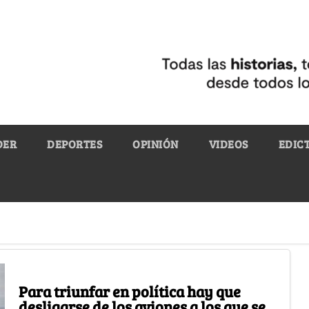
DER
DEPORTES
OPINIÓN
VIDEOS
EDIC
Para triunfar en política hay que
desligarse de los aviones a los que se