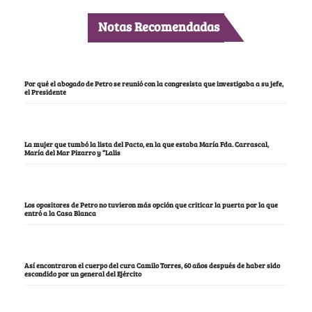
Notas Recomendadas
Por qué el abogado de Petro se reunió con la congresista que investigaba a su jefe,
el Presidente
La mujer que tumbó la lista del Pacto, en la que estaba María Fda. Carrascal,
María del Mar Pizarro y “Lalis
Los opositores de Petro no tuvieron más opción que criticar la puerta por la que
entró a la Casa Blanca
Así encontraron el cuerpo del cura Camilo Torres, 60 años después de haber sido
escondido por un general del Ejército