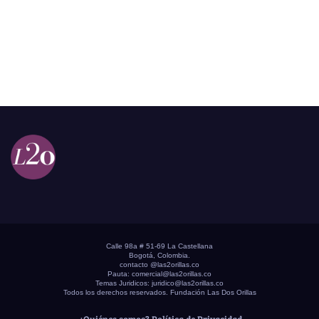
Calle 98a # 51-69 La Castellana
Bogotá, Colombia.
contacto @las2orillas.co
Pauta:
comercial@las2orillas.co
Temas Juridicos:
juridico@las2orillas.co
Todos los derechos reservados. Fundación Las Dos Orillas
¿Quiénes somos?
Política de Privacidad