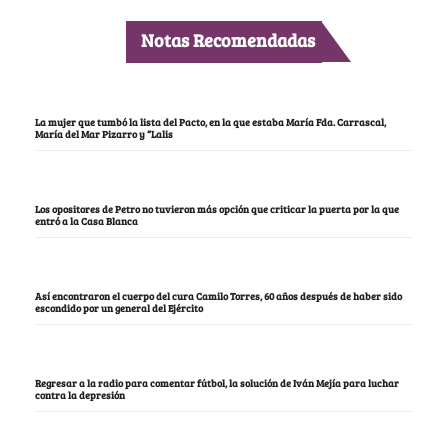
Notas Recomendadas
La mujer que tumbó la lista del Pacto, en la que estaba María Fda. Carrascal,
María del Mar Pizarro y “Lalis
Los opositores de Petro no tuvieron más opción que criticar la puerta por la que
entró a la Casa Blanca
Así encontraron el cuerpo del cura Camilo Torres, 60 años después de haber sido
escondido por un general del Ejército
Regresar a la radio para comentar fútbol, la solución de Iván Mejía para luchar
contra la depresión