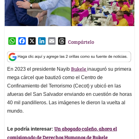
W
F
X
L
E
T
Compártelo
h
a
i
m
h
a
c
n
a
r
t
e
k
i
e
Bukele
En 2023 el presidente Nayib
inauguró su primera
s
b
e
l
a
A
o
d
d
mega cárcel que bautizó como el Centro de
p
o
I
s
Confinamiento del Terrorismo (Cecot) y ubicó en las
p
k
n
afueras del San Salvador enviando en cuestión de horas
40 mil pandilleros. Las imágenes le dieron la vuelta al
mundo.
Un abogado caleño, ahora el
Le podría interesar:
comisionado de Derechos Humanos de Bukele