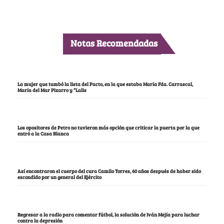
Notas Recomendadas
La mujer que tumbó la lista del Pacto, en la que estaba María Fda. Carrascal,
María del Mar Pizarro y “Lalis
Los opositores de Petro no tuvieron más opción que criticar la puerta por la que
entró a la Casa Blanca
Así encontraron el cuerpo del cura Camilo Torres, 60 años después de haber sido
escondido por un general del Ejército
Regresar a la radio para comentar fútbol, la solución de Iván Mejía para luchar
contra la depresión