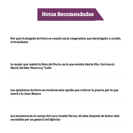
Notas Recomendadas
Por qué el abogado de Petro se reunió con la congresista que investigaba a su jefe,
el Presidente
La mujer que tumbó la lista del Pacto, en la que estaba María Fda. Carrascal,
María del Mar Pizarro y “Lalis
Los opositores de Petro no tuvieron más opción que criticar la puerta por la que
entró a la Casa Blanca
Así encontraron el cuerpo del cura Camilo Torres, 60 años después de haber sido
escondido por un general del Ejército