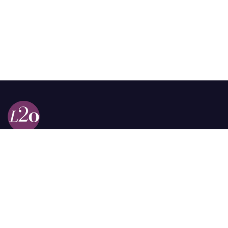
Calle 98a # 51-69 La Castellana
Bogotá, Colombia.
contacto @las2orillas.co
Pauta:
comercial@las2orillas.co
Temas Juridicos:
juridico@las2orillas.co
Todos los derechos reservados. Fundación Las Dos Orillas