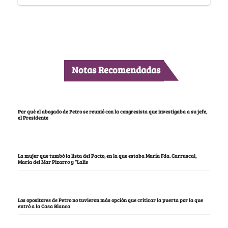
Notas Recomendadas
Por qué el abogado de Petro se reunió con la congresista que investigaba a su jefe,
el Presidente
La mujer que tumbó la lista del Pacto, en la que estaba María Fda. Carrascal,
María del Mar Pizarro y “Lalis
Los opositores de Petro no tuvieron más opción que criticar la puerta por la que
entró a la Casa Blanca