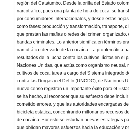
región del Catatumbo. Desde la orilla del Estado colombia
narcotráfico, pues una planta de hoja de coca, se trans
por consumidores internacionales, y desde estas hojas,
como fases: producción y transformación, transporte, d
que prestan las mafias o redes del crimen organizado, q
bandas criminales. Lo anterior significa en términos prag
narcotráfico derivado de la cocaína. La problemática pa
resultados de la lucha contra los cultivos ilícitos en e
Naciones Unidas, que actúa como organismo neutral, re
cultivos de coca, tarea a cargo del Sistema Integrado de 
contra las Drogas y el Delito (UNODC), de Naciones U
nuevo censo registran un importante éxito para el Esta
se ha hecho, al reconocer que su esfuerzo debe inclui
cometido errores, y que las autoridades encargadas de l
bicicleta estática, concentrando millonarios recursos d
de cocaína. Por esto se estudian nuevas estrategias pa
que obligan mayores esfuerzos hacia la educación y pr