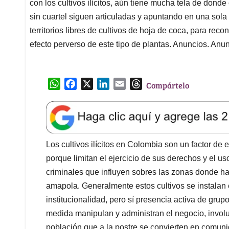
con los cultivos ilícitos, aún tiene mucha tela de donde
sin cuartel siguen articuladas y apuntando en una sola
territorios libres de cultivos de hoja de coca, para re
efecto perverso de este tipo de plantas. Anuncios. Anun
W
F
X
L
E
T
Compártelo
h
a
i
m
h
a
c
n
a
r
t
e
k
i
e
s
b
e
l
a
A
o
d
d
Los cultivos ilícitos en Colombia son un factor de
p
o
I
s
porque limitan el ejercicio de sus derechos y el uso
p
k
n
criminales que influyen sobres las zonas donde h
amapola. Generalmente estos cultivos se instalan 
institucionalidad, pero sí presencia activa de gru
medida manipulan y administran el negocio, invol
población que a la postre se convierten en comun