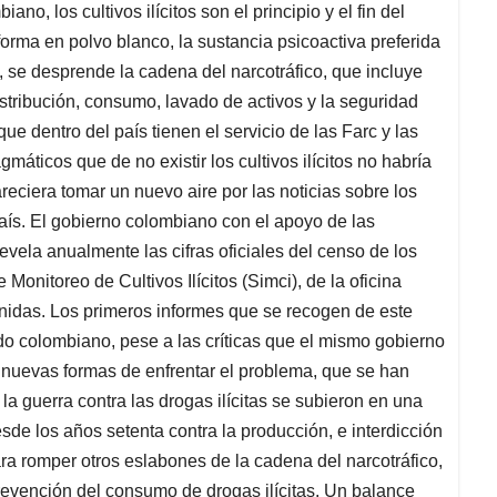
no, los cultivos ilícitos son el principio y el fin del
forma en polvo blanco, la sustancia psicoactiva preferida
 se desprende la cadena del narcotráfico, que incluye
istribución, consumo, lavado de activos y la seguridad
ue dentro del país tienen el servicio de las Farc y las
máticos que de no existir los cultivos ilícitos no habría
reciera tomar un nuevo aire por las noticias sobre los
l país. El gobierno colombiano con el apoyo de las
vela anualmente las cifras oficiales del censo de los
Monitoreo de Cultivos Ilícitos (Simci), de la oficina
nidas. Los primeros informes que se recogen de este
do colombiano, pese a las críticas que el mismo gobierno
r nuevas formas de enfrentar el problema, que se han
a guerra contra las drogas ilícitas se subieron en una
esde los años setenta contra la producción, e interdicción
ra romper otros eslabones de la cadena del narcotráfico,
evención del consumo de drogas ilícitas. Un balance