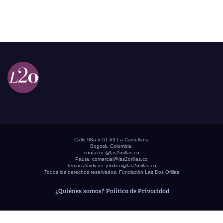
Calle 98a # 51-69 La Castellana
Bogotá, Colombia.
contacto @las2orillas.co
Pauta:
comercial@las2orillas.co
Temas Juridicos:
juridico@las2orillas.co
Todos los derechos reservados. Fundación Las Dos Orillas
¿Quiénes somos?
Política de Privacidad