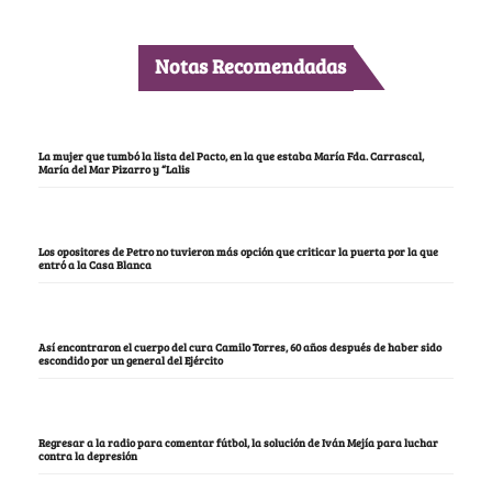
Notas Recomendadas
La mujer que tumbó la lista del Pacto, en la que estaba María Fda. Carrascal,
María del Mar Pizarro y “Lalis
Los opositores de Petro no tuvieron más opción que criticar la puerta por la que
entró a la Casa Blanca
Así encontraron el cuerpo del cura Camilo Torres, 60 años después de haber sido
escondido por un general del Ejército
Regresar a la radio para comentar fútbol, la solución de Iván Mejía para luchar
contra la depresión