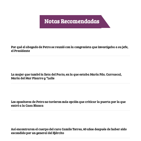
Notas Recomendadas
Por qué el abogado de Petro se reunió con la congresista que investigaba a su jefe,
el Presidente
La mujer que tumbó la lista del Pacto, en la que estaba María Fda. Carrascal,
María del Mar Pizarro y “Lalis
Los opositores de Petro no tuvieron más opción que criticar la puerta por la que
entró a la Casa Blanca
Así encontraron el cuerpo del cura Camilo Torres, 60 años después de haber sido
escondido por un general del Ejército