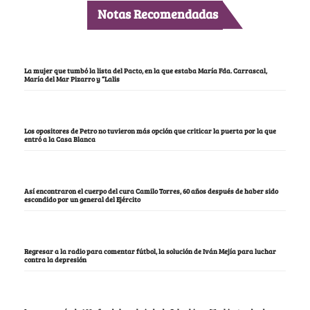
Notas Recomendadas
La mujer que tumbó la lista del Pacto, en la que estaba María Fda. Carrascal,
María del Mar Pizarro y “Lalis
Los opositores de Petro no tuvieron más opción que criticar la puerta por la que
entró a la Casa Blanca
Así encontraron el cuerpo del cura Camilo Torres, 60 años después de haber sido
escondido por un general del Ejército
Regresar a la radio para comentar fútbol, la solución de Iván Mejía para luchar
contra la depresión