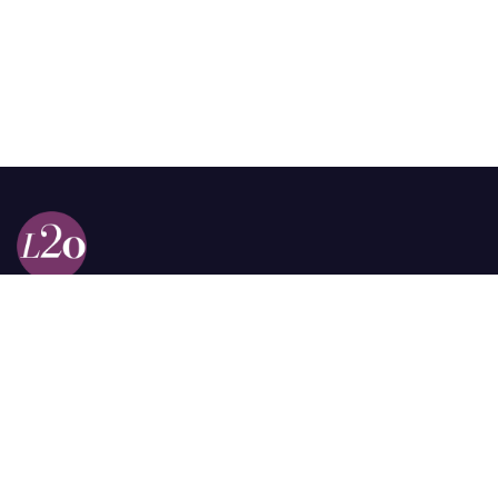
Calle 98a # 51-69 La Castellana
Bogotá, Colombia.
contacto @las2orillas.co
Pauta:
comercial@las2orillas.co
Temas Juridicos:
juridico@las2orillas.co
Todos los derechos reservados. Fundación Las Dos Orillas