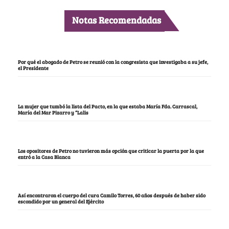
Notas Recomendadas
Por qué el abogado de Petro se reunió con la congresista que investigaba a su jefe,
el Presidente
La mujer que tumbó la lista del Pacto, en la que estaba María Fda. Carrascal,
María del Mar Pizarro y “Lalis
Los opositores de Petro no tuvieron más opción que criticar la puerta por la que
entró a la Casa Blanca
Así encontraron el cuerpo del cura Camilo Torres, 60 años después de haber sido
escondido por un general del Ejército