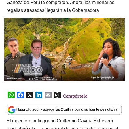
Ganoza de Perú la compraron. Ahora, las millonarias
regalías atrasadas llegarán a la Gobernadora
W
F
X
L
E
T
Compártelo
h
a
i
m
h
a
c
n
a
r
t
e
k
i
e
El ingeniero antioqueño Guillermo Gaviria Echeverri
s
b
e
l
a
descubrió el gran potencial de una veta de cobre en el