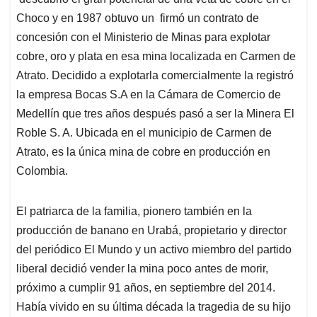
A
o
d
d
p
o
I
s
Choco y en 1987 obtuvo un firmó un contrato de
p
k
n
concesión con el Ministerio de Minas para explotar
cobre, oro y plata en esa mina localizada en Carmen de
Atrato. Decidido a explotarla comercialmente la registró
la empresa Bocas S.A en la Cámara de Comercio de
Medellín que tres años después pasó a ser la Minera El
Roble S. A. Ubicada en el municipio de Carmen de
Atrato, es la única mina de cobre en producción en
Colombia.
El patriarca de la familia, pionero también en la
producción de banano en Urabá, propietario y director
del periódico El Mundo y un activo miembro del partido
liberal decidió vender la mina poco antes de morir,
próximo a cumplir 91 años, en septiembre del 2014.
Había vivido en su última década la tragedia de su hijo