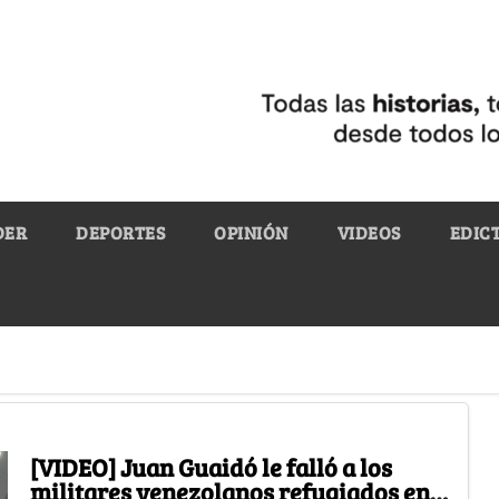
DER
DEPORTES
OPINIÓN
VIDEOS
EDIC
[VIDEO] Juan Guaidó le falló a los
militares venezolanos refugiados en