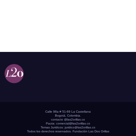
Calle 98a # 51-69 La Castellana
Bogotá, Colombia.
contacto @las2orillas.co
Pauta:
comercial@las2orillas.co
Temas Juridicos:
juridico@las2orillas.co
Todos los derechos reservados. Fundación Las Dos Orillas