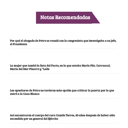
Notas Recomendadas
Por qué el abogado de Petro se reunió con la congresista que investigaba a su jefe,
el Presidente
La mujer que tumbó la lista del Pacto, en la que estaba María Fda. Carrascal,
María del Mar Pizarro y “Lalis
Los opositores de Petro no tuvieron más opción que criticar la puerta por la que
entró a la Casa Blanca
Así encontraron el cuerpo del cura Camilo Torres, 60 años después de haber sido
escondido por un general del Ejército