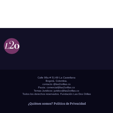
Calle 98a # 51-69 La Castellana
Bogotá, Colombia.
contacto @las2orillas.co
Pauta:
comercial@las2orillas.co
Temas Juridicos:
juridico@las2orillas.co
Todos los derechos reservados. Fundación Las Dos Orillas
¿Quiénes somos?
Política de Privacidad