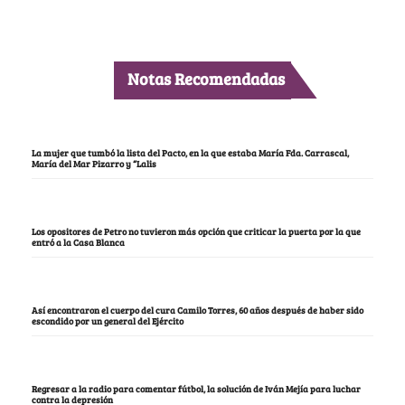
Notas Recomendadas
La mujer que tumbó la lista del Pacto, en la que estaba María Fda. Carrascal,
María del Mar Pizarro y “Lalis
Los opositores de Petro no tuvieron más opción que criticar la puerta por la que
entró a la Casa Blanca
Así encontraron el cuerpo del cura Camilo Torres, 60 años después de haber sido
escondido por un general del Ejército
Regresar a la radio para comentar fútbol, la solución de Iván Mejía para luchar
contra la depresión