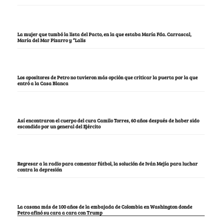
La mujer que tumbó la lista del Pacto, en la que estaba María Fda. Carrascal,
María del Mar Pizarro y “Lalis
Los opositores de Petro no tuvieron más opción que criticar la puerta por la que
entró a la Casa Blanca
Así encontraron el cuerpo del cura Camilo Torres, 60 años después de haber sido
escondido por un general del Ejército
Regresar a la radio para comentar fútbol, la solución de Iván Mejía para luchar
contra la depresión
La casona más de 100 años de la embajada de Colombia en Washington donde
Petro afinó su cara a cara con Trump