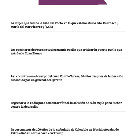
La mujer que tumbó la lista del Pacto, en la que estaba María Fda. Carrascal,
María del Mar Pizarro y “Lalis
Los opositores de Petro no tuvieron más opción que criticar la puerta por la que
entró a la Casa Blanca
Así encontraron el cuerpo del cura Camilo Torres, 60 años después de haber sido
escondido por un general del Ejército
Regresar a la radio para comentar fútbol, la solución de Iván Mejía para luchar
contra la depresión
La casona más de 100 años de la embajada de Colombia en Washington donde
Petro afinó su cara a cara con Trump