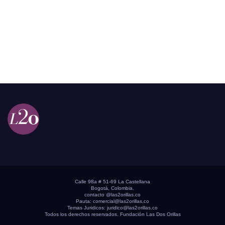
Calle 98a # 51-69 La Castellana
Bogotá, Colombia.
contacto @las2orillas.co
Pauta:
comercial@las2orillas.co
Temas Juridicos:
juridico@las2orillas.co
Todos los derechos reservados. Fundación Las Dos Orillas