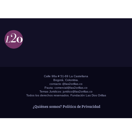
Calle 98a # 51-69 La Castellana
Bogotá, Colombia.
contacto @las2orillas.co
Pauta:
comercial@las2orillas.co
Temas Juridicos:
juridico@las2orillas.co
Todos los derechos reservados. Fundación Las Dos Orillas
¿Quiénes somos?
Política de Privacidad