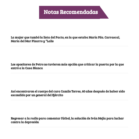
Notas Recomendadas
La mujer que tumbó la lista del Pacto, en la que estaba María Fda. Carrascal,
María del Mar Pizarro y “Lalis
Los opositores de Petro no tuvieron más opción que criticar la puerta por la que
entró a la Casa Blanca
Así encontraron el cuerpo del cura Camilo Torres, 60 años después de haber sido
escondido por un general del Ejército
Regresar a la radio para comentar fútbol, la solución de Iván Mejía para luchar
contra la depresión