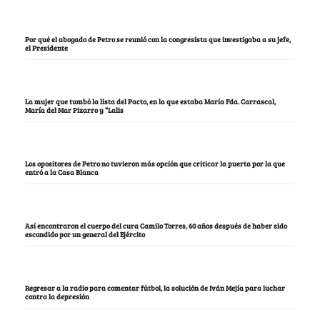
Por qué el abogado de Petro se reunió con la congresista que investigaba a su jefe,
el Presidente
La mujer que tumbó la lista del Pacto, en la que estaba María Fda. Carrascal,
María del Mar Pizarro y “Lalis
Los opositores de Petro no tuvieron más opción que criticar la puerta por la que
entró a la Casa Blanca
Así encontraron el cuerpo del cura Camilo Torres, 60 años después de haber sido
escondido por un general del Ejército
Regresar a la radio para comentar fútbol, la solución de Iván Mejía para luchar
contra la depresión