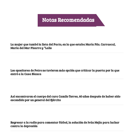
Notas Recomendadas
La mujer que tumbó la lista del Pacto, en la que estaba María Fda. Carrascal,
María del Mar Pizarro y “Lalis
Los opositores de Petro no tuvieron más opción que criticar la puerta por la que
entró a la Casa Blanca
Así encontraron el cuerpo del cura Camilo Torres, 60 años después de haber sido
escondido por un general del Ejército
Regresar a la radio para comentar fútbol, la solución de Iván Mejía para luchar
contra la depresión