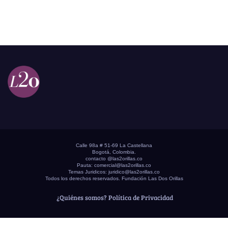
Calle 98a # 51-69 La Castellana
Bogotá, Colombia.
contacto @las2orillas.co
Pauta:
comercial@las2orillas.co
Temas Juridicos:
juridico@las2orillas.co
Todos los derechos reservados. Fundación Las Dos Orillas
¿Quiénes somos?
Política de Privacidad