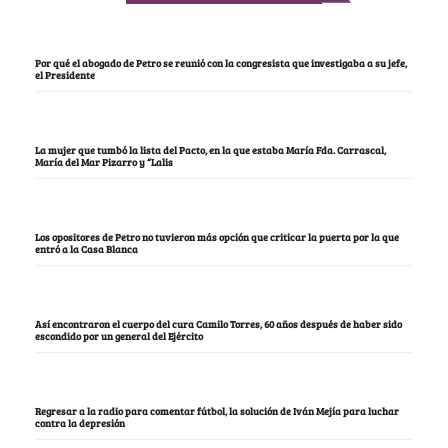
Por qué el abogado de Petro se reunió con la congresista que investigaba a su jefe,
el Presidente
La mujer que tumbó la lista del Pacto, en la que estaba María Fda. Carrascal,
María del Mar Pizarro y “Lalis
Los opositores de Petro no tuvieron más opción que criticar la puerta por la que
entró a la Casa Blanca
Así encontraron el cuerpo del cura Camilo Torres, 60 años después de haber sido
escondido por un general del Ejército
Regresar a la radio para comentar fútbol, la solución de Iván Mejía para luchar
contra la depresión