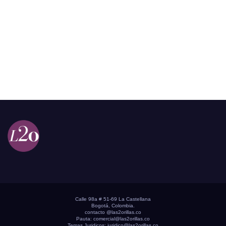
Calle 98a # 51-69 La Castellana
Bogotá, Colombia.
contacto @las2orillas.co
Pauta:
comercial@las2orillas.co
Temas Juridicos:
juridico@las2orillas.co