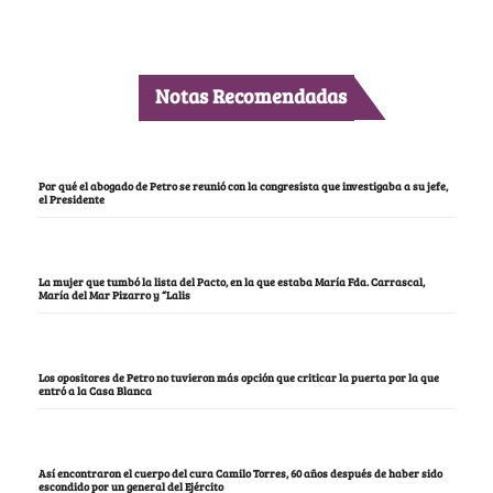
Notas Recomendadas
Por qué el abogado de Petro se reunió con la congresista que investigaba a su jefe,
el Presidente
La mujer que tumbó la lista del Pacto, en la que estaba María Fda. Carrascal,
María del Mar Pizarro y “Lalis
Los opositores de Petro no tuvieron más opción que criticar la puerta por la que
entró a la Casa Blanca
Así encontraron el cuerpo del cura Camilo Torres, 60 años después de haber sido
escondido por un general del Ejército