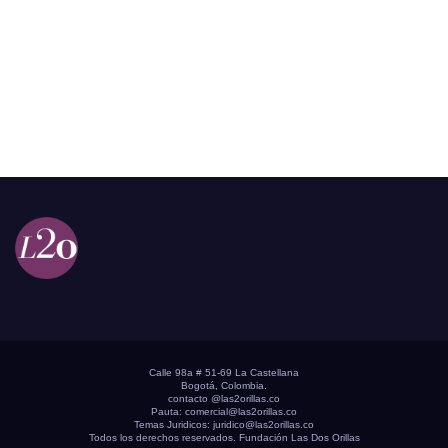
Calle 98a # 51-69 La Castellana
Bogotá, Colombia.
contacto @las2orillas.co
Pauta:
comercial@las2orillas.co
Temas Juridicos:
juridico@las2orillas.co
Todos los derechos reservados. Fundación Las Dos Orillas