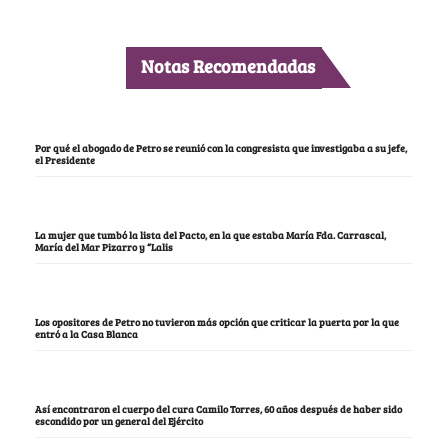
Notas Recomendadas
Por qué el abogado de Petro se reunió con la congresista que investigaba a su jefe,
el Presidente
La mujer que tumbó la lista del Pacto, en la que estaba María Fda. Carrascal,
María del Mar Pizarro y “Lalis
Los opositores de Petro no tuvieron más opción que criticar la puerta por la que
entró a la Casa Blanca
Así encontraron el cuerpo del cura Camilo Torres, 60 años después de haber sido
escondido por un general del Ejército