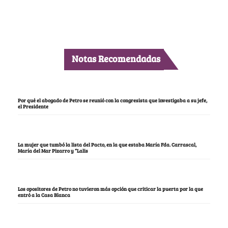
Notas Recomendadas
Por qué el abogado de Petro se reunió con la congresista que investigaba a su jefe,
el Presidente
La mujer que tumbó la lista del Pacto, en la que estaba María Fda. Carrascal,
María del Mar Pizarro y “Lalis
Los opositores de Petro no tuvieron más opción que criticar la puerta por la que
entró a la Casa Blanca