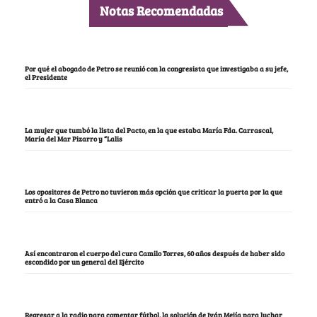
Notas Recomendadas
Por qué el abogado de Petro se reunió con la congresista que investigaba a su jefe,
el Presidente
La mujer que tumbó la lista del Pacto, en la que estaba María Fda. Carrascal,
María del Mar Pizarro y “Lalis
Los opositores de Petro no tuvieron más opción que criticar la puerta por la que
entró a la Casa Blanca
Así encontraron el cuerpo del cura Camilo Torres, 60 años después de haber sido
escondido por un general del Ejército
Regresar a la radio para comentar fútbol, la solución de Iván Mejía para luchar