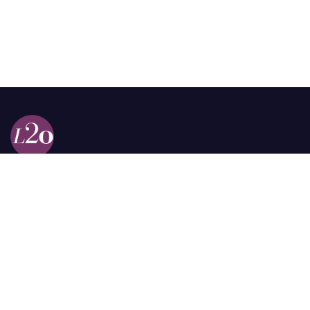
Calle 98a # 51-69 La Castellana
Bogotá, Colombia.
contacto @las2orillas.co
Pauta:
comercial@las2orillas.co
Temas Juridicos:
juridico@las2orillas.co
Todos los derechos reservados. Fundación Las Dos Orillas
¿Quiénes somos?
Política de Privacidad