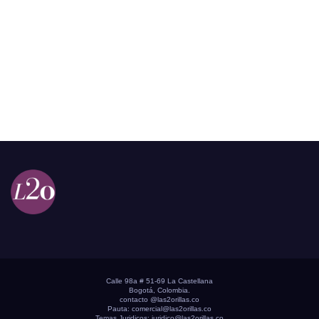
Calle 98a # 51-69 La Castellana
Bogotá, Colombia.
contacto @las2orillas.co
Pauta:
comercial@las2orillas.co
Temas Juridicos:
juridico@las2orillas.co