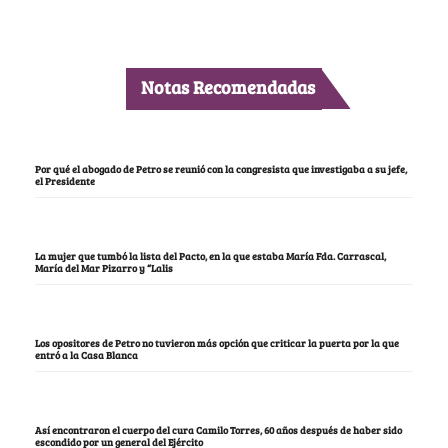
Notas Recomendadas
Por qué el abogado de Petro se reunió con la congresista que investigaba a su jefe,
el Presidente
La mujer que tumbó la lista del Pacto, en la que estaba María Fda. Carrascal,
María del Mar Pizarro y “Lalis
Los opositores de Petro no tuvieron más opción que criticar la puerta por la que
entró a la Casa Blanca
Así encontraron el cuerpo del cura Camilo Torres, 60 años después de haber sido
escondido por un general del Ejército