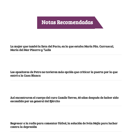
Notas Recomendadas
La mujer que tumbó la lista del Pacto, en la que estaba María Fda. Carrascal,
María del Mar Pizarro y “Lalis
Los opositores de Petro no tuvieron más opción que criticar la puerta por la que
entró a la Casa Blanca
Así encontraron el cuerpo del cura Camilo Torres, 60 años después de haber sido
escondido por un general del Ejército
Regresar a la radio para comentar fútbol, la solución de Iván Mejía para luchar
contra la depresión