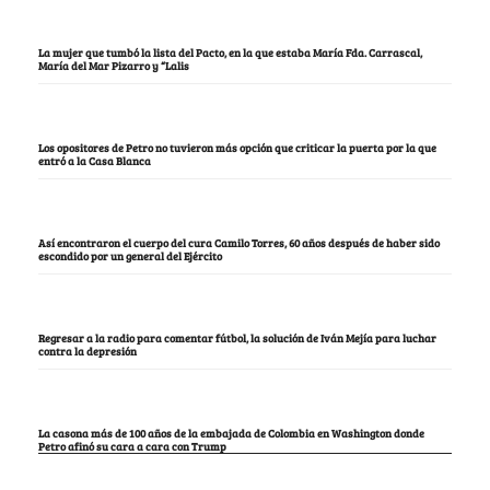
La mujer que tumbó la lista del Pacto, en la que estaba María Fda. Carrascal,
María del Mar Pizarro y “Lalis
Los opositores de Petro no tuvieron más opción que criticar la puerta por la que
entró a la Casa Blanca
Así encontraron el cuerpo del cura Camilo Torres, 60 años después de haber sido
escondido por un general del Ejército
Regresar a la radio para comentar fútbol, la solución de Iván Mejía para luchar
contra la depresión
La casona más de 100 años de la embajada de Colombia en Washington donde
Petro afinó su cara a cara con Trump