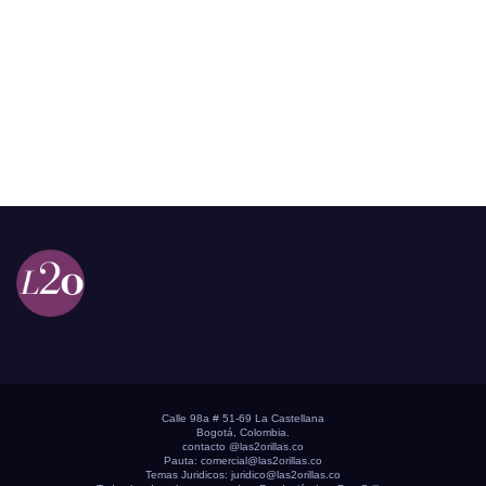
Calle 98a # 51-69 La Castellana
Bogotá, Colombia.
contacto @las2orillas.co
Pauta:
comercial@las2orillas.co
Temas Juridicos:
juridico@las2orillas.co