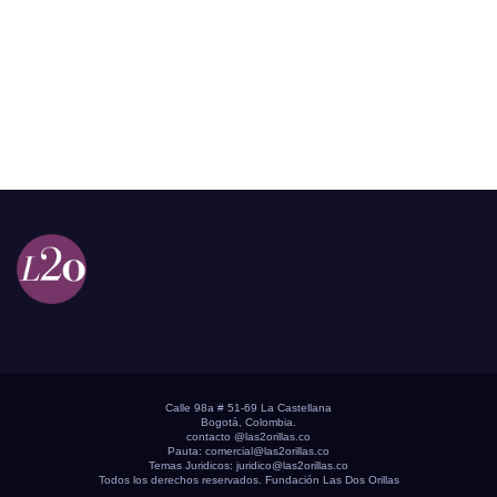
Calle 98a # 51-69 La Castellana
Bogotá, Colombia.
contacto @las2orillas.co
Pauta:
comercial@las2orillas.co
Temas Juridicos:
juridico@las2orillas.co
Todos los derechos reservados. Fundación Las Dos Orillas