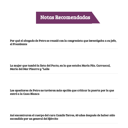
Notas Recomendadas
Por qué el abogado de Petro se reunió con la congresista que investigaba a su jefe,
el Presidente
La mujer que tumbó la lista del Pacto, en la que estaba María Fda. Carrascal,
María del Mar Pizarro y “Lalis
Los opositores de Petro no tuvieron más opción que criticar la puerta por la que
entró a la Casa Blanca
Así encontraron el cuerpo del cura Camilo Torres, 60 años después de haber sido
escondido por un general del Ejército