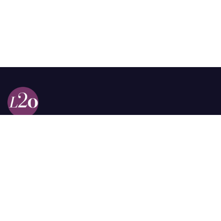
Calle 98a # 51-69 La Castellana
Bogotá, Colombia.
contacto @las2orillas.co
Pauta:
comercial@las2orillas.co
Temas Juridicos:
juridico@las2orillas.co
Todos los derechos reservados. Fundación Las Dos Orillas
¿Quiénes somos?
Política de Privacidad