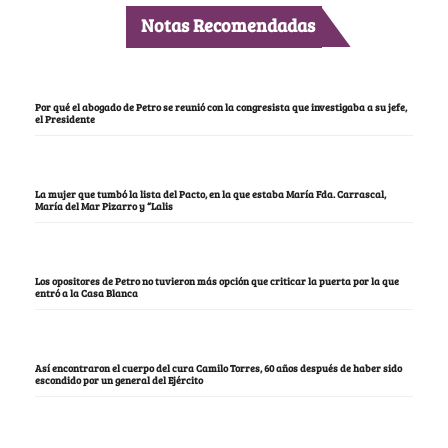
Notas Recomendadas
Por qué el abogado de Petro se reunió con la congresista que investigaba a su jefe,
el Presidente
La mujer que tumbó la lista del Pacto, en la que estaba María Fda. Carrascal,
María del Mar Pizarro y “Lalis
Los opositores de Petro no tuvieron más opción que criticar la puerta por la que
entró a la Casa Blanca
Así encontraron el cuerpo del cura Camilo Torres, 60 años después de haber sido
escondido por un general del Ejército