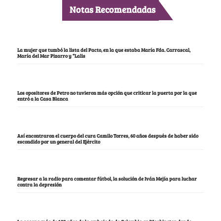
Notas Recomendadas
La mujer que tumbó la lista del Pacto, en la que estaba María Fda. Carrascal,
María del Mar Pizarro y “Lalis
Los opositores de Petro no tuvieron más opción que criticar la puerta por la que
entró a la Casa Blanca
Así encontraron el cuerpo del cura Camilo Torres, 60 años después de haber sido
escondido por un general del Ejército
Regresar a la radio para comentar fútbol, la solución de Iván Mejía para luchar
contra la depresión