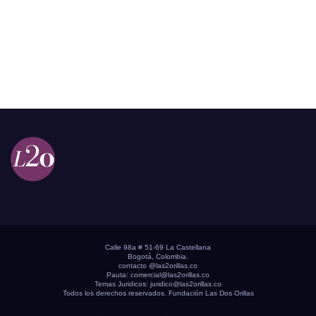
Calle 98a # 51-69 La Castellana
Bogotá, Colombia.
contacto @las2orillas.co
Pauta:
comercial@las2orillas.co
Temas Juridicos:
juridico@las2orillas.co
Todos los derechos reservados. Fundación Las Dos Orillas