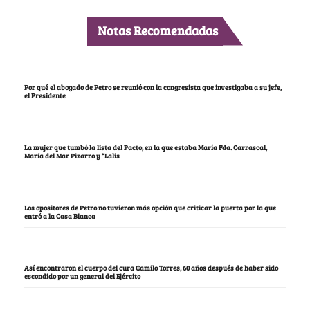
Notas Recomendadas
Por qué el abogado de Petro se reunió con la congresista que investigaba a su jefe,
el Presidente
La mujer que tumbó la lista del Pacto, en la que estaba María Fda. Carrascal,
María del Mar Pizarro y “Lalis
Los opositores de Petro no tuvieron más opción que criticar la puerta por la que
entró a la Casa Blanca
Así encontraron el cuerpo del cura Camilo Torres, 60 años después de haber sido
escondido por un general del Ejército