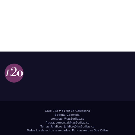
Calle 98a # 51-69 La Castellana
Bogotá, Colombia.
contacto @las2orillas.co
Pauta:
comercial@las2orillas.co
Temas Juridicos:
juridico@las2orillas.co
Todos los derechos reservados. Fundación Las Dos Orillas