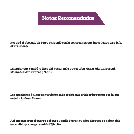
Notas Recomendadas
Por qué el abogado de Petro se reunió con la congresista que investigaba a su jefe,
el Presidente
La mujer que tumbó la lista del Pacto, en la que estaba María Fda. Carrascal,
María del Mar Pizarro y “Lalis
Los opositores de Petro no tuvieron más opción que criticar la puerta por la que
entró a la Casa Blanca
Así encontraron el cuerpo del cura Camilo Torres, 60 años después de haber sido
escondido por un general del Ejército